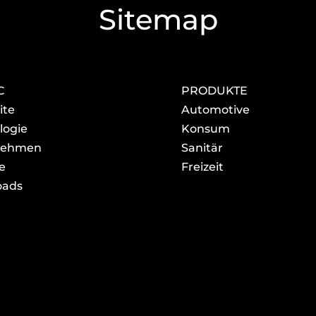
Sitemap
C
PRODUKTE
ite
Automotive
logie
Konsum
nehmen
Sanitär
e
Freizeit
ad­s